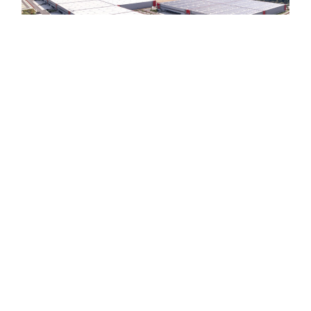
SICHER BEFESTIGT IM
INDUSTRIELLEN MASSSTAB
Log Plaza Frankfurt: SFS liefert Systemlösungen für
die mechanische Flachdachbefestigung Die Anfor