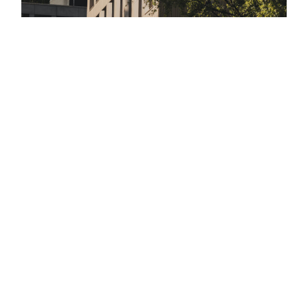
LEICHT UND ADAPTIV:
KERAMIKFASSADE FÜR DEN
HOLZBAU
Tonality für Holzbauten: Geringes Gewicht und
minimale Aufbauhöhe Sie sind ein passendes Pendant
f