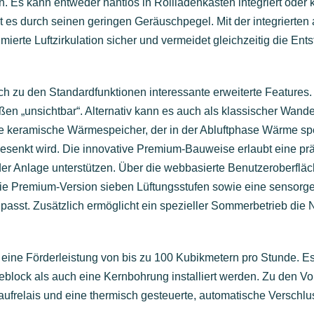
n. Es kann entweder nahtlos in Rollladenkästen integriert oder
 es durch seinen geringen Geräuschpegel. Mit der integrierte
imierte Luftzirkulation sicher und vermeidet gleichzeitig die E
 zu den Standardfunktionen interessante erweiterte Features. E
en „unsichtbar“. Alternativ kann es auch als klassischer Wandei
ierte keramische Wärmespeicher, der in der Abluftphase Wärme sp
 gesenkt wird. Die innovative Premium-Bauweise erlaubt eine p
 der Anlage unterstützen. Über die webbasierte Benutzeroberfl
 Premium-Version sieben Lüftungsstufen sowie eine sensorges
sst. Zusätzlich ermöglicht ein spezieller Sommerbetrieb die
 eine Förderleistung von bis zu 100 Kubikmetern pro Stunde. Es e
ck als auch eine Kernbohrung installiert werden. Zu den Vorte
laufrelais und eine thermisch gesteuerte, automatische Versch