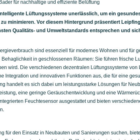
ader für nachhaltige und effiziente Belüftung
telligente Lüftungssysteme unerlässlich, um ein gesunde
ch zu minimieren. Vor diesem Hintergrund präsentiert Leipf
chsten Qualitäts- und Umweltstandards entsprechen und si
rgieverbrauch sind essenziell für modernes Wohnen und für gew
Behaglichkeit in geschlossenen Räumen: Sie führen frische L
en wird. Die verschiedenen dezentralen Lüftungssysteme von L
che Integration und innovativen Funktionen aus, die für eine ges
ung handelt es sich dabei um leistungsstarke Lösungen für Ne
gsleistung, eine geringe Geräuschentwicklung und eine Wärmerü
tegrierten Feuchtesensor ausgestattet und bieten verschiedene
n.
ung für den Einsatz in Neubauten und Sanierungen suchen, biet