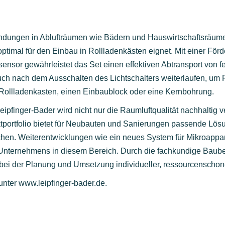
dungen in Ablufträumen wie Bädern und Hauswirtschaftsräumen 
ptimal für den Einbau in Rollladenkästen eignet. Mit einer För
ensor gewährleistet das Set einen effektiven Abtransport von fe
 auch nach dem Ausschalten des Lichtschalters weiterlaufen, um
en Rollladenkasten, einen Einbaublock oder eine Kernbohrung.
pfinger-Bader wird nicht nur die Raumluftqualität nachhaltig v
tportfolio bietet für Neubauten und Sanierungen passende Lös
en. Weiterentwicklungen wie ein neues System für Mikroappart
 Unternehmens in diesem Bereich. Durch die fachkundige Baub
 bei der Planung und Umsetzung individueller, ressourcenschon
 unter
www.leipfinger-bader.de
.