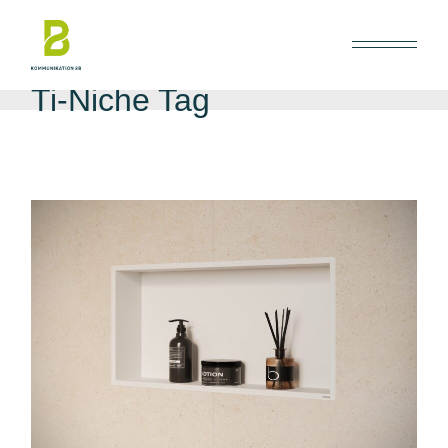
Skip
to
the
content
Ti-Niche Tag