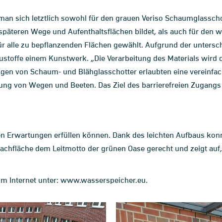
man sich letztlich sowohl für den grauen Veriso Schaumglasschot
 späteren Wege und Aufenthaltsflächen bildet, als auch für den
für alle zu bepflanzenden Flächen gewählt. Aufgrund der untersc
ustoffe einem Kunstwerk. „Die Verarbeitung des Materials wird 
ngen von Schaum- und Blähglasschotter erlaubten eine vereinfac
ung von Wegen und Beeten. Das Ziel des barrierefreien Zugangs
ten Erwartungen erfüllen können. Dank des leichten Aufbaus k
Dachfläche dem Leitmotto der grünen Oase gerecht und zeigt auf,
 im Internet unter: www.wasserspeicher.eu.