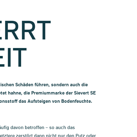
ERRT
IT
ptischen Schäden führen, sondern auch die
etet hahne, die Premiummarke der Sievert SE
ionsstoff das Aufsteigen von Bodenfeuchte.
ufig davon betroffen – so auch das
etztere zerstört dann nicht nur den Putz oder