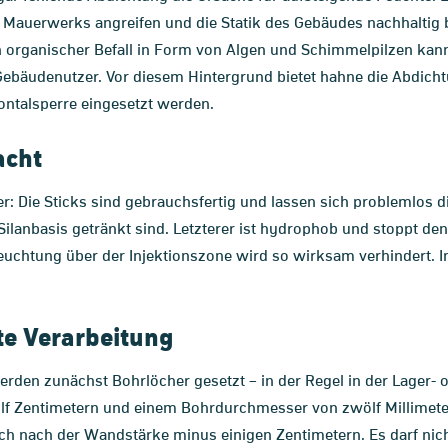
 Mauerwerks angreifen und die Statik des Gebäudes nachhaltig 
ganischer Befall in Form von Algen und Schimmelpilzen kann 
Gebäudenutzer. Vor diesem Hintergrund bietet hahne die Abdichtu
ntalsperre eingesetzt werden.
acht
r: Die Sticks sind gebrauchsfertig und lassen sich problemlos d
 Silanbasis getränkt sind. Letzterer ist hydrophob und stoppt de
hfeuchtung über der Injektionszone wird so wirksam verhindert. 
te Verarbeitung
rden zunächst Bohrlöcher gesetzt – in der Regel in der Lager- o
wölf Zentimetern und einem Bohrdurchmesser von zwölf Millime
sich nach der Wandstärke minus einigen Zentimetern. Es darf ni