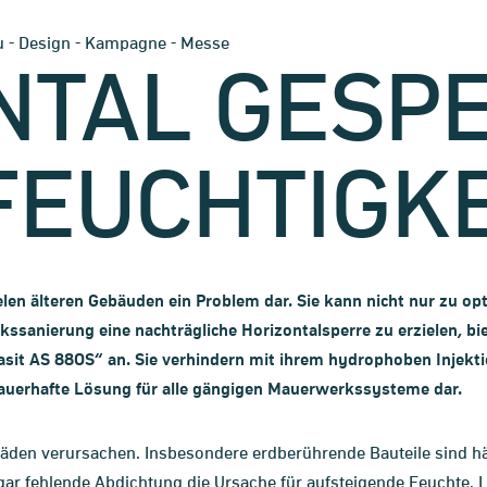
-
-
-
u
Design
Kampagne
Messe
NTAL GESP
FEUCHTIGKE
vielen älteren Gebäuden ein Problem dar. Sie kann nicht nur zu o
sanierung eine nachträgliche Horizontalsperre zu erzielen, bi
rasit AS 88OS“ an. Sie verhindern mit ihrem hydrophoben Injekt
dauerhafte Lösung für alle gängigen Mauerwerkssysteme dar.
häden verursachen. Insbesondere erdberührende Bauteile sind hä
gar fehlende Abdichtung die Ursache für aufsteigende Feuchte. L