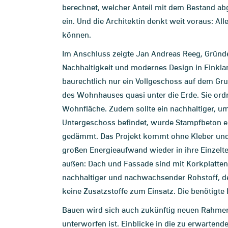
berechnet, welcher Anteil mit dem Bestand a
ein. Und die Architektin denkt weit voraus: A
können.
Im Anschluss zeigte Jan Andreas Reeg, Gründe
Nachhaltigkeit und modernes Design in Einkla
baurechtlich nur ein Vollgeschoss auf dem Grun
des Wohnhauses quasi unter die Erde. Sie ord
Wohnfläche. Zudem sollte ein nachhaltiger, 
Untergeschoss befindet, wurde Stampfbeton ein
gedämmt. Das Projekt kommt ohne Kleber und 
großen Energieaufwand wieder in ihre Einzelt
außen: Dach und Fassade sind mit Korkplatten v
nachhaltiger und nachwachsender Rohstoff, de
keine Zusatzstoffe zum Einsatz. Die benötigte
Bauen wird sich auch zukünftig neuen Rahme
unterworfen ist. Einblicke in die zu erwartend