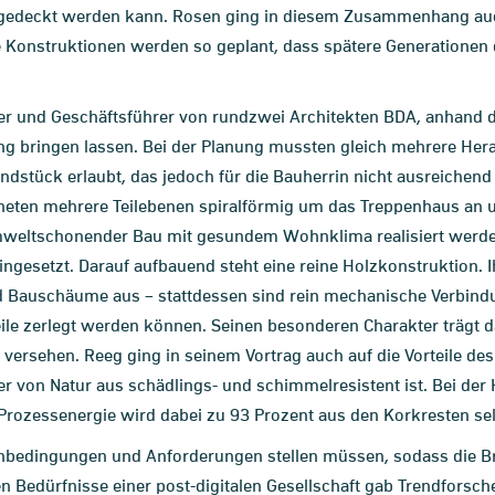
bgedeckt werden kann. Rosen ging in diesem Zusammenhang auch
lle Konstruktionen werden so geplant, dass spätere Generatione
r und Geschäftsführer von rundzwei Architekten BDA, anhand de
ng bringen lassen. Bei der Planung mussten gleich mehrere He
dstück erlaubt, das jedoch für die Bauherrin nicht ausreichend w
neten mehrere Teilebenen spiralförmig um das Treppenhaus an un
umweltschonender Bau mit gesundem Wohnklima realisiert werden
gesetzt. Darauf aufbauend steht eine reine Holzkonstruktion. 
Bauschäume aus – stattdessen sind rein mechanische Verbindun
eile zerlegt werden können. Seinen besonderen Charakter trägt
ersehen. Reeg ging in seinem Vortrag auch auf die Vorteile des 
r von Natur aus schädlings- und schimmelresistent ist. Bei de
 Prozessenergie wird dabei zu 93 Prozent aus den Korkresten sel
nbedingungen und Anforderungen stellen müssen, sodass die 
en Bedürfnisse einer post-digitalen Gesellschaft gab Trendforsch