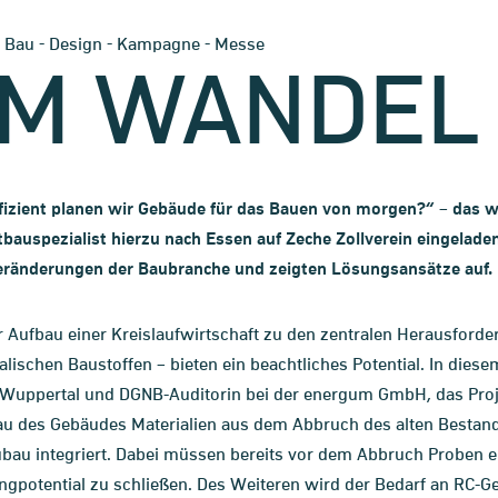
-
-
-
-
Bau
Design
Kampagne
Messe
IM WANDEL
fizient planen wir Gebäude für das Bauen von morgen?“ – das 
tbauspezialist hierzu nach Essen auf Zeche Zollverein eingelad
eränderungen der Baubranche und zeigten Lösungsansätze auf.
 Aufbau einer Kreislaufwirtschaft zu den zentralen Herausforde
schen Baustoffen – bieten ein beachtliches Potential. In diesem
t Wuppertal und DGNB-Auditorin bei der energum GmbH, das Proje
bau des Gebäudes Materialien aus dem Abbruch des alten Bestan
bau integriert. Dabei müssen bereits vor dem Abbruch Proben
ngpotential zu schließen. Des Weiteren wird der Bedarf an RC-G