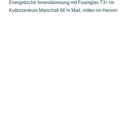
Energetische Innendämmung mit Foamglas T3+ im
Kulturzentrum Marschall 66 In Marl, mitten im Herzen
WIR BRINGEN DIE
STÄRKEN DER
BRANCHE NACH VORNE.